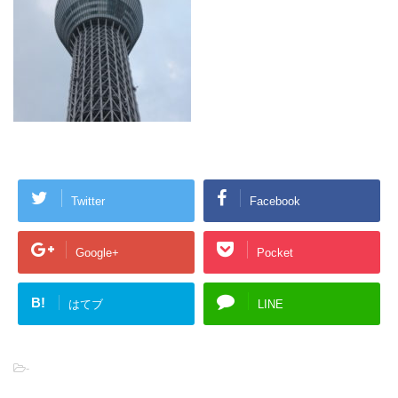
Twitter
Facebook
Google+
Pocket
B!
はてブ
LINE
-