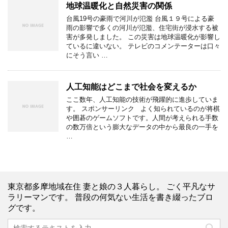
地球温暖化と自然災害の関係
台風19号の豪雨で河川が氾濫 台風１９号による豪
雨の影響で多くの河川が氾濫、住宅街が浸水する被
害が多発しました。 この災害は地球温暖化が影響し
ているに違いない。 テレビのコメンテーターは口々
にそう言い …
人工知能はどこまで社会を変えるか
ここ数年、人工知能の技術が飛躍的に進歩していま
す。 スポンサーリンク よく知られているのが将棋
や囲碁のゲームソフトです。人間が考えられる手数
の数万倍という膨大なデータの中から最良の一手を
…
東京都多摩地域在住 妻と娘の３人暮らし。 ごく平凡なサ
ラリーマンです。 普段の何気ない生活を書き綴ったブロ
グです。