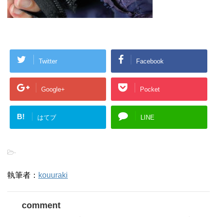
Twitter
Facebook
Google+
Pocket
B!
はてブ
LINE
-
執筆者：
kouuraki
comment