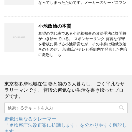
なってしまったためです。メーカーのサービスマン
…
小池政治の本質
希望の党代表である小池都知事の政治手法に疑問符
がつき始めている。 スポンサーリンク 寛容な保守
を看板に掲げる小池新党だが、その中身は独裁政治
そのものだ。 若狭氏がテレビ番組内で発言した内容
に激怒し「も …
東京都多摩地域在住 妻と娘の３人暮らし。 ごく平凡なサ
ラリーマンです。 普段の何気ない生活を書き綴ったブロ
グです。
野党は単なるクレーマー
「＃検察庁法改正案に抗議します」を分かりやすく解説し
ます