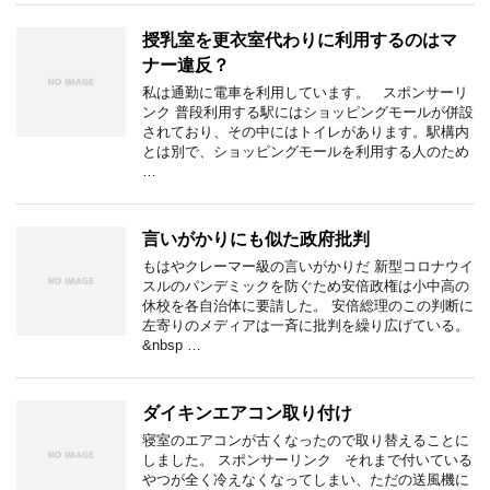
授乳室を更衣室代わりに利用するのはマ
ナー違反？
私は通勤に電車を利用しています。 スポンサーリ
ンク 普段利用する駅にはショッピングモールが併設
されており、その中にはトイレがあります。駅構内
とは別で、ショッピングモールを利用する人のため
…
言いがかりにも似た政府批判
もはやクレーマー級の言いがかりだ 新型コロナウイ
スルのパンデミックを防ぐため安倍政権は小中高の
休校を各自治体に要請した。 安倍総理のこの判断に
左寄りのメディアは一斉に批判を繰り広げている。
&nbsp …
ダイキンエアコン取り付け
寝室のエアコンが古くなったので取り替えることに
しました。 スポンサーリンク それまで付いている
やつが全く冷えなくなってしまい、ただの送風機に