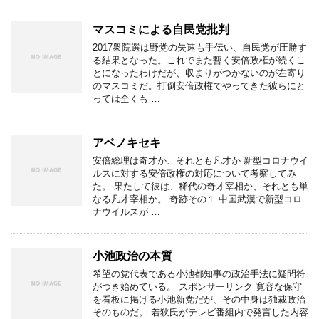
マスコミによる自民党批判
2017衆院選は野党の失速も手伝い、自民党が圧勝す
る結果となった。これでまた暫く安倍政権が続くこ
とになったわけだが、収まりがつかないのが左寄り
のマスコミだ。打倒安倍政権でやってきた彼らにと
っては全くも …
アベノキセキ
安倍総理は奇才か、それとも凡才か 新型コロナウイ
ルスに対する安倍政権の対応について考察してみ
た。 果たして彼は、稀代の奇才宰相か、それとも単
なる凡才宰相か。 奇跡その１ 中国武漢で新型コロ
ナウイルスが …
小池政治の本質
希望の党代表である小池都知事の政治手法に疑問符
がつき始めている。 スポンサーリンク 寛容な保守
を看板に掲げる小池新党だが、その中身は独裁政治
そのものだ。 若狭氏がテレビ番組内で発言した内容