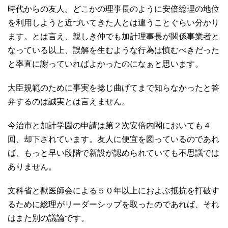
時代からの友人。どこかの理事長のように安倍総理の地位
を利用しようと近づいてきた人とは違うことぐらい分かり
ます。とは言え、親しき仲でも加計理事長が関係事業者と
なっている以上、誤解を生むような行為は慎むべきだった
と率直に謝っていればよかったのになぁと思います。
大臣規範のために事実を捻じ曲げてまで知らなかったと答
弁するのは誠実とは言えません。
今治市と加計学園の申請は第２次安倍内閣においても４
回、却下されています。友人に便宜を図っているのであれ
ば、もっと早い段階で新設が認められていても不思議では
ありません。
文科省と獣医師会による５０年以上におよぶ抵抗を打破す
るために総理がリーダーシップを取ったのであれば、それ
はまた別の議論です。