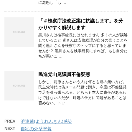
に激怒し「も …
「＃検察庁法改正案に抗議します」を分
かりやすく解説します
黒川さんは検事総長にはなれません 多くの人が誤解
していること 皆さんは安倍総理が自分の言うことを
聞く黒川さんを検察庁のトップにすると思っていま
せんか？ 黒川さんを検事総長にすれば、もし自分た
ちが悪いこ …
民進党山尾議員不倫疑惑
しかし、前原さんという人は何とも運の無い方だ。
民主党時代は偽メール問題で躓き、今度は不倫疑惑
で足を引っ張られる。どちらも本人に責任があるわ
けではないのだが、対処の仕方に問題があることは
否めない。トッ …
PREV
溶連菌(ようれんきん)感染
NEXT
自宅の外壁塗装