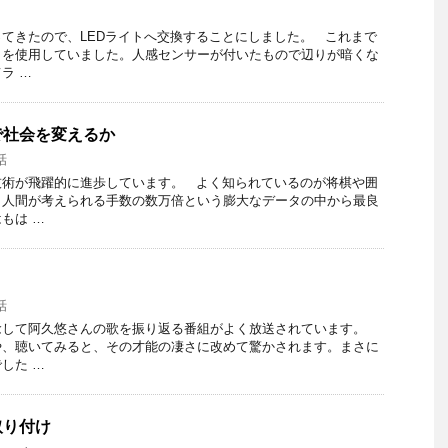
てきたので、LEDライトへ交換することにしました。 これまで
トを使用していました。人感センサーが付いたもので辺りが暗くな
ラ …
で社会を変えるか
話
技術が飛躍的に進歩しています。 よく知られているのが将棋や囲
。人間が考えられる手数の数万倍という膨大なデータの中から最良
もは …
話
念して阿久悠さんの歌を振り返る番組がよく放送されています。
や、聴いてみると、その才能の凄さに改めて驚かされます。まさに
した …
取り付け