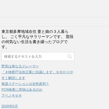
東京都多摩地域在住 妻と娘の３人暮ら
し。 ごく平凡なサラリーマンです。 普段
の何気ない生活を書き綴ったブログで
す。
野党は単なるクレーマー
「＃検察庁法改正案に抗議します」を分かりや
すく解説します
報道ステーションは女性差別？
PCR検査に意味はあるのか
アベノキセキ
2020年5月