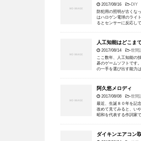
2017/08/16
-
DIY
防犯用の照明が古くなっ
はハロゲン電球のライ
るとセンサーに反応して
人工知能はどこま
2017/08/14
-
世間
ここ数年、人工知能の
碁のゲームソフトです
の一手を選び出す能力は
阿久悠メロディ
2017/08/08
-
世間
最近、生誕８０年を記
改めて見てみると、い
昭和を代表する作詞家で
ダイキンエアコン