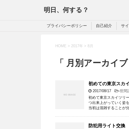
明日、何する？
プライバシーポリシー
自己紹介
サイ
HOME
>
2017年
>
8月
「 月別アーカイブ：
初めての東京スカ
2017/08/17
-
世間
初めて東京スカイツリー
つ出来上がっていく姿
当初は混雑することが分
防犯用ライト交換