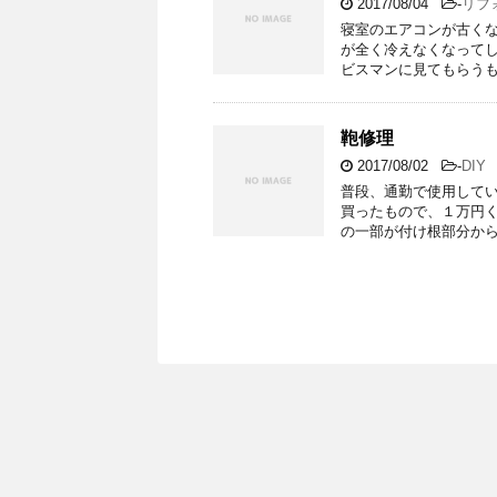
2017/08/04
-
リフ
寝室のエアコンが古く
が全く冷えなくなって
ビスマンに見てもらうも
鞄修理
2017/08/02
-
DIY
普段、通勤で使用してい
買ったもので、１万円
の一部が付け根部分から