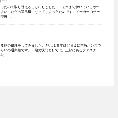
ォーム
なったので取り替えることにしました。 それまで付いているやつ
しまい、ただの送風機になってしまったためです。メーカーのサー
交換 …
る鞄の修理をしてみました。 鞄は１５年ほどまえに東急ハンズで
くらいの通勤鞄です。 鞄の状態としては、上部にあるファスナー
破 …