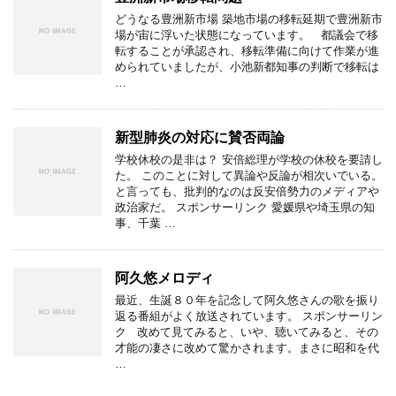
どうなる豊洲新市場 築地市場の移転延期で豊洲新市
場が宙に浮いた状態になっています。 都議会で移
転することが承認され、移転準備に向けて作業が進
められていましたが、小池新都知事の判断で移転は
…
新型肺炎の対応に賛否両論
学校休校の是非は？ 安倍総理が学校の休校を要請し
た。 このことに対して異論や反論が相次いでいる。
と言っても、批判的なのは反安倍勢力のメディアや
政治家だ。 スポンサーリンク 愛媛県や埼玉県の知
事、千葉 …
阿久悠メロディ
最近、生誕８０年を記念して阿久悠さんの歌を振り
返る番組がよく放送されています。 スポンサーリン
ク 改めて見てみると、いや、聴いてみると、その
才能の凄さに改めて驚かされます。まさに昭和を代
…